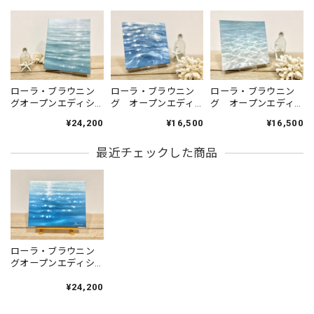
ローラ・ブラウニン
ローラ・ブラウニン
ローラ・ブラウニン
グ オープンエディ
グ オープンエディ
グオープンエディシ
ション
ション 『On
ョン 『Brilliant
¥16,500
¥16,500
¥24,200
『Drifting4』（15㎝
Vacation』（15㎝×15
Splendor』（20㎝×25
×15㎝）
㎝）
㎝）
最近チェックした商品
ローラ・ブラウニン
グオープンエディシ
ョン 『Aglow』
（20㎝×25㎝）
¥24,200